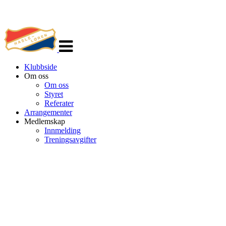
Veksle
navigasjon
Klubbside
Om oss
Om oss
Styret
Referater
Arrangementer
Medlemskap
Innmelding
Treningsavgifter