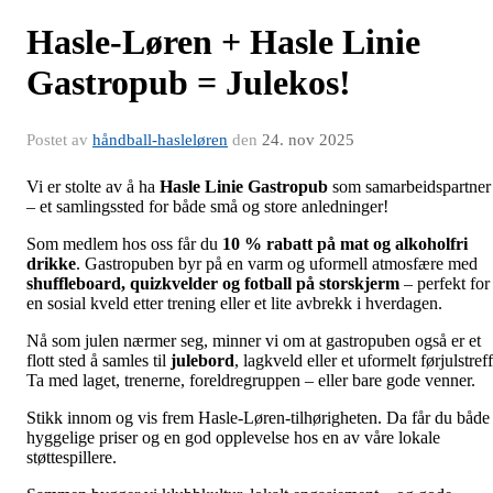
Hasle-Løren + Hasle Linie
Gastropub = Julekos!
Postet av
håndball-hasleløren
den
24. nov 2025
Vi er stolte av å ha
Hasle Linie Gastropub
som samarbeidspartner
– et samlingssted for både små og store anledninger!
Som medlem hos oss får du
10 % rabatt på mat og alkoholfri
drikke
. Gastropuben byr på en varm og uformell atmosfære med
shuffleboard, quizkvelder og fotball på storskjerm
– perfekt for
en sosial kveld etter trening eller et lite avbrekk i hverdagen.
Nå som julen nærmer seg, minner vi om at gastropuben også er et
flott sted å samles til
julebord
, lagkveld eller et uformelt førjulstreff
Ta med laget, trenerne, foreldregruppen – eller bare gode venner.
Stikk innom og vis frem Hasle-Løren-tilhørigheten. Da får du både
hyggelige priser og en god opplevelse hos en av våre lokale
støttespillere.