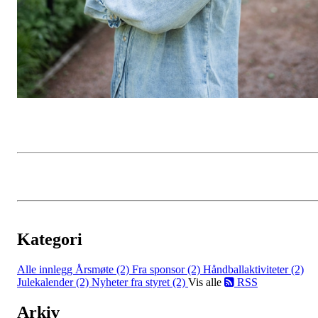
Kategori
Alle innlegg
Årsmøte (2)
Fra sponsor (2)
Håndballaktiviteter (2)
Julekalender (2)
Nyheter fra styret (2)
Vis alle
RSS
Arkiv