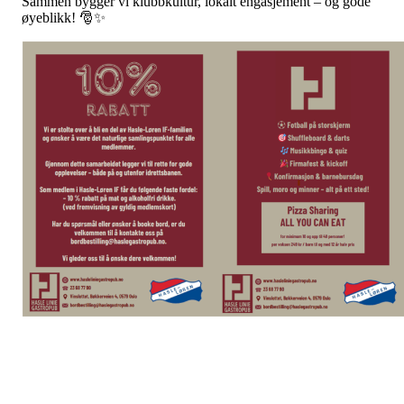
Sammen bygger vi klubbkultur, lokalt engasjement – og gode
øyeblikk! 🎅✨