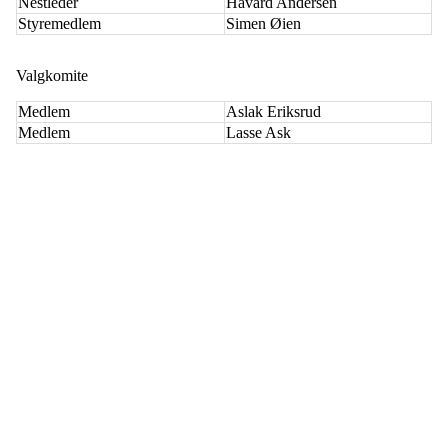
Nestleder
Håvard Andersen
Styremedlem
Simen Øien
Valgkomite
Medlem
Aslak Eriksrud
Medlem
Lasse Ask
HL IL - SYKKEL
Spireaveien 3
0580 Oslo
Org. nr.: 935538378
dl@hasle-loren.no