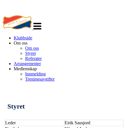
Veksle
navigasjon
Klubbside
Om oss
Om oss
Styret
Referater
Arrangementer
Medlemskap
Innmelding
Treningsavgifter
Styret
Leder
Eirik Sausjord