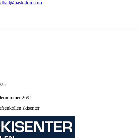
dball@hasle-loren.no
025
endernummer 269!
fsenkollen skisenter