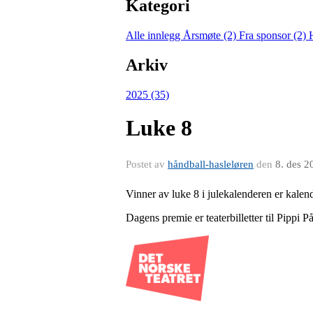
Kategori
Alle innlegg
Årsmøte (2)
Fra sponsor (2)
Arkiv
2025 (35)
Luke 8
Postet av
håndball-hasleløren
den
8. des 2
Vinner av luke 8 i julekalenderen er kal
Dagens premie er teaterbilletter til Pippi 