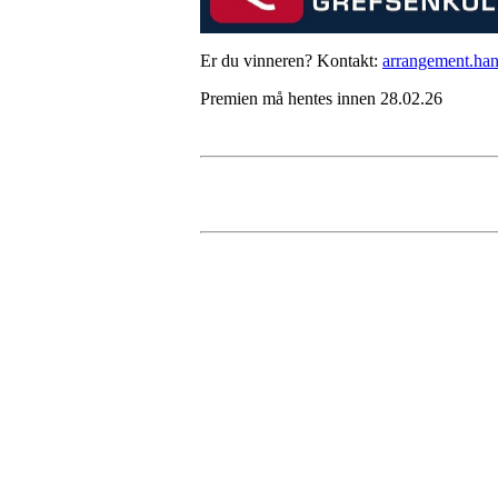
Er du vinneren? Kontakt:
arrangement.han
Premien må hentes innen 28.02.26
HL IL - SYKKEL
Spireaveien 3
0580 Oslo