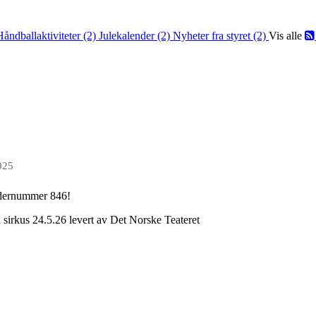
Håndballaktiviteter (2)
Julekalender (2)
Nyheter fra styret (2)
Vis alle
025
endernummer 846!
På sirkus 24.5.26 levert av Det Norske Teateret