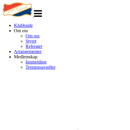
Veksle
navigasjon
Klubbside
Om oss
Om oss
Styret
Referater
Arrangementer
Medlemskap
Innmelding
Treningsavgifter