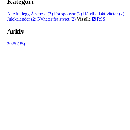
Kategori
Alle innlegg
Årsmøte (2)
Fra sponsor (2)
Håndballaktiviteter (2)
Julekalender (2)
Nyheter fra styret (2)
Vis alle
RSS
Arkiv
2025 (35)
HL IL - SYKKEL
Spireaveien 3
0580 Oslo
Org. nr.: 935538378
dl@hasle-loren.no