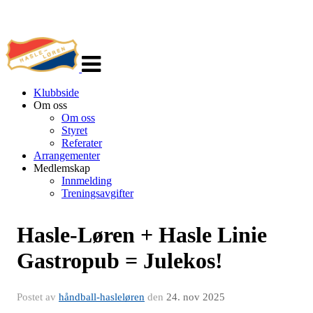
Veksle
navigasjon
Klubbside
Om oss
Om oss
Styret
Referater
Arrangementer
Medlemskap
Innmelding
Treningsavgifter
Hasle-Løren + Hasle Linie
Gastropub = Julekos!
Postet av
håndball-hasleløren
den
24. nov 2025