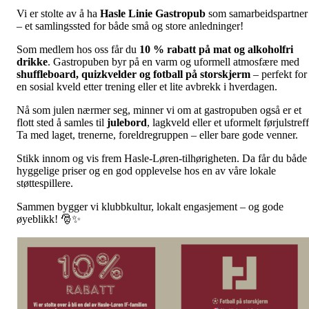
Vi er stolte av å ha
Hasle Linie Gastropub
som samarbeidspartner
– et samlingssted for både små og store anledninger!
Som medlem hos oss får du
10 % rabatt på mat og alkoholfri
drikke
. Gastropuben byr på en varm og uformell atmosfære med
shuffleboard, quizkvelder og fotball på storskjerm
– perfekt for
en sosial kveld etter trening eller et lite avbrekk i hverdagen.
Nå som julen nærmer seg, minner vi om at gastropuben også er et
flott sted å samles til
julebord
, lagkveld eller et uformelt førjulstreff
Ta med laget, trenerne, foreldregruppen – eller bare gode venner.
Stikk innom og vis frem Hasle-Løren-tilhørigheten. Da får du både
hyggelige priser og en god opplevelse hos en av våre lokale
støttespillere.
Sammen bygger vi klubbkultur, lokalt engasjement – og gode
øyeblikk! 🎅✨