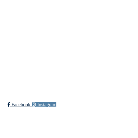
Idretter
Innebandy
Ishockey
yngres
Sykkel
Fotball
Håndball
Ski
Ishockey Elite
Bli medlem i klubben!
Trykk her for innmelding
Facebook
Instagram