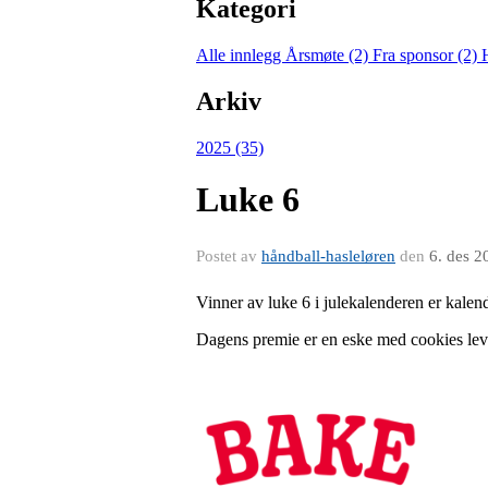
Kategori
Alle innlegg
Årsmøte (2)
Fra sponsor (2)
Arkiv
2025 (35)
Luke 6
Postet av
håndball-hasleløren
den
6. des 2
Vinner av luke 6 i julekalenderen er kal
Dagens premie er en eske med cookies le