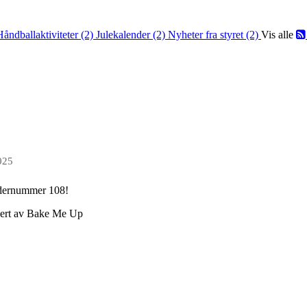
Håndballaktiviteter (2)
Julekalender (2)
Nyheter fra styret (2)
Vis alle
025
endernummer 108!
vert av Bake Me Up