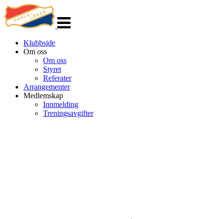
Veksle
navigasjon
Klubbside
Om oss
Om oss
Styret
Referater
Arrangementer
Medlemskap
Innmelding
Treningsavgifter