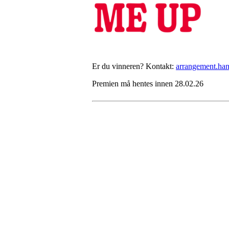
Er du vinneren? Kontakt:
arrangement.han
Premien må hentes innen 28.02.26
HL IL - SYKKEL
Spireaveien 3
0580 Oslo
Org. nr.: 935538378